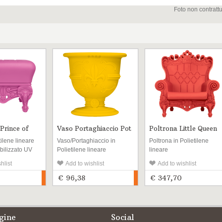
Foto non contratt
 Prince of
Vaso Portaghiaccio Pot
Poltrona Little Queen
of Love
of Love
tilene lineare
Vaso/Portaghiaccio in
Poltrona in Polietilene
abilizzato UV
Polietilene lineare
lineare
e l\'interno
riciclabile stabilizzato UV
riciclabile stabilizzato UV
hlist
Add to wishlist
Add to wishlist
per l’esterno e l'interno
per l’esterno e l'interno
€ 96,38
€ 347,70
gine
Social