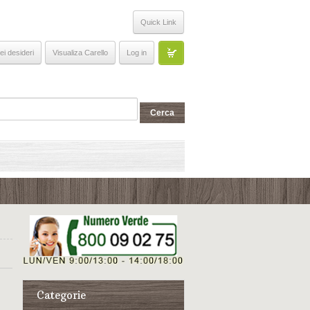
Quick Link
ei desideri
Visualiza Carello
Log in
Categorie