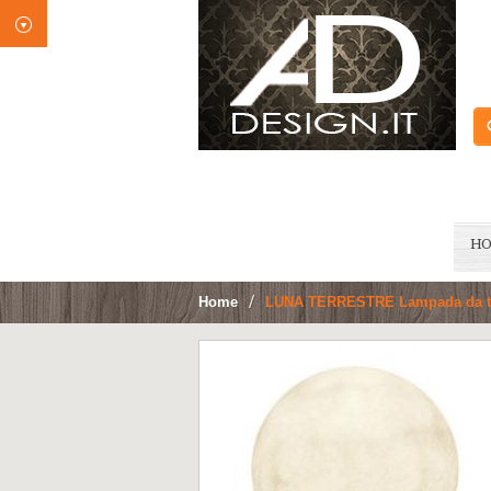
H
Home
>
LUNA TERRESTRE Lampada da t