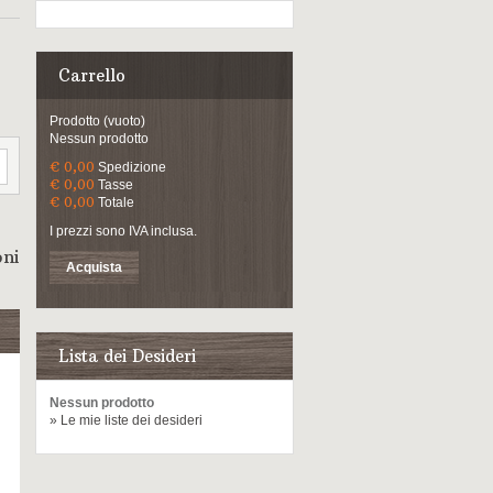
Carrello
Prodotto
(vuoto)
Nessun prodotto
€ 0,00
Spedizione
€ 0,00
Tasse
€ 0,00
Totale
I prezzi sono IVA inclusa.
oni
Acquista
Lista dei Desideri
Nessun prodotto
» Le mie liste dei desideri