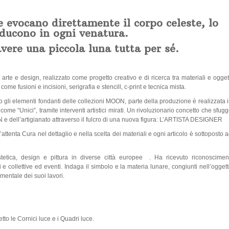
e evocano direttamente il corpo celeste, lo
oducono in ogni venatura.
vere una piccola luna tutta per sé.
arte e design, realizzato come progetto creativo e di ricerca tra materiali e ogget
come fusioni e incisioni, serigrafia e stencill, c-print e tecnica mista.
no gli elementi fondanti delle collezioni MOON, parte della produzione è realizzata 
ome “Unici”, tramite interventi artistici mirati. Un rivoluzionario concetto che sfug
e dell’artigianato attraverso il fulcro di una nuova figura: L’ARTISTA DESIGNER
’attenta Cura nel dettaglio e nella scelta dei materiali e ogni articolo è sottoposto 
stetica, design e pittura in diverse città europee . Ha ricevuto riconoscimen
e collettive ed eventi. Indaga il simbolo e la materia lunare, congiunti nell’ogget
mentale dei suoi lavori.
tto le Cornici luce e i Quadri luce.