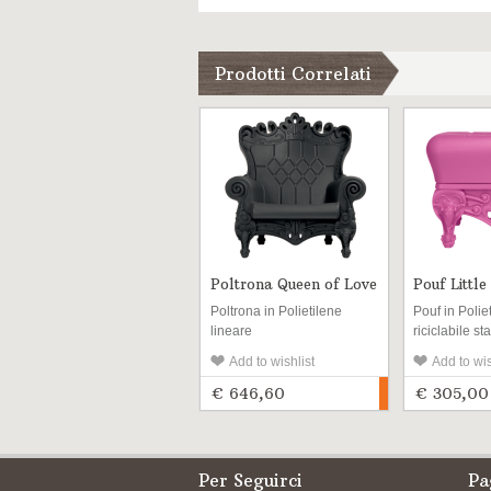
Prodotti Correlati
Poltrona Queen of Love
Pouf Little
Love
Poltrona in Polietilene
Pouf in Polie
lineare
riciclabile st
riciclabile stabilizzato UV
per l’esterno 
Add to wishlist
Add to wis
per l’esterno e l\'interno
€ 646,60
€ 305,00
Per Seguirci
Pa