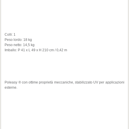
Colli: 1
Peso lordo: 18 kg
Peso netto: 14,5 kg
Imballo: P 41 x L 49 x H 210 cm / 0,42 m
Poleasy ® con ottime proprietà meccaniche, stabilizzato UV per applicazioni
esterne.