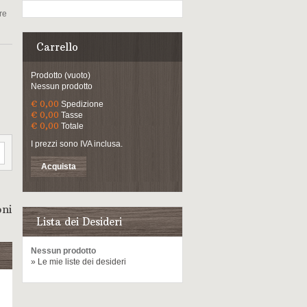
re
Carrello
Prodotto
(vuoto)
Nessun prodotto
€ 0,00
Spedizione
€ 0,00
Tasse
€ 0,00
Totale
I prezzi sono IVA inclusa.
Acquista
oni
Lista dei Desideri
Nessun prodotto
» Le mie liste dei desideri