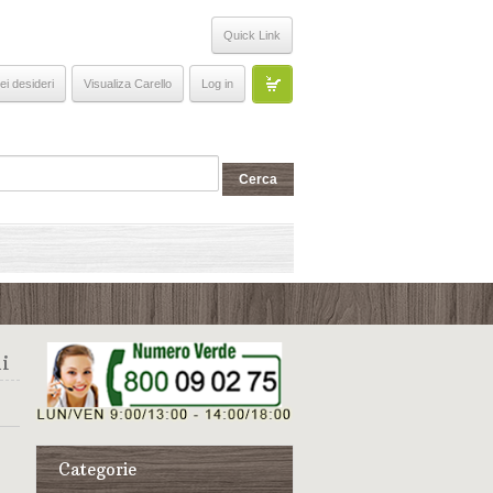
Quick Link
ei desideri
Visualiza Carello
Log in
i
Categorie