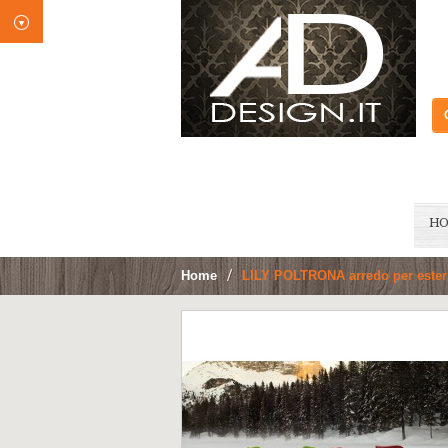
H
Home
>
LILY POLTRONA arredo per estern