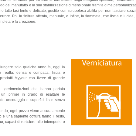
ldo del manufatto e la sua stabilizzazione dimensionale tramite dime personalizza
no tutte fasi lente e delicate, gestite con scrupolosa abilità per non lasciare spaz
l'errore. Poi la finitura attenta, manuale, e infine, la fiammata, che liscia e lucida,
mpletare la creazione.
iungere solo qualche anno fa, oggi la
da realtà: densa e compatta, liscia e
i prodotti Myyour con livree di grande
t e sperimentazioni che hanno portato
er un primer in grado di esaltare le
olido ancoraggio e superfici lisce senza
ofondo, ogni pezzo viene accuratamente
 e una sapiente cottura fanno il resto,
ur, capaci di resistere alle intemperie e