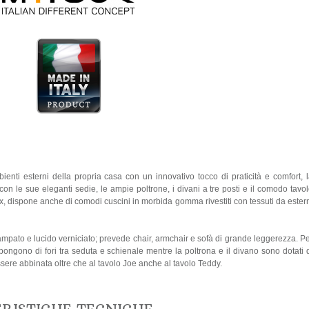
enti esterni della propria casa con un innovativo tocco di praticità e comfort, 
tà con le sue eleganti sedie, le ampie poltrone, i divani a tre posti e il comodo tavo
x, dispone anche di comodi cuscini in morbida gomma rivestiti con tessuti da ester
stampato e lucido verniciato; prevede chair, armchair e sofà di grande leggerezza. P
pongono di fori tra seduta e schienale mentre la poltrona e il divano sono dotati 
ssere abbinata oltre che al tavolo Joe anche al tavolo Teddy.