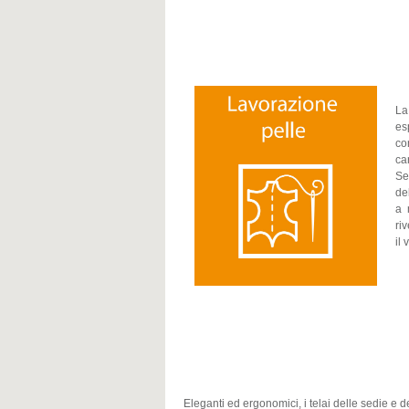
La
es
co
ca
Se
de
a 
ri
il
Eleganti ed ergonomici, i telai delle sedie e