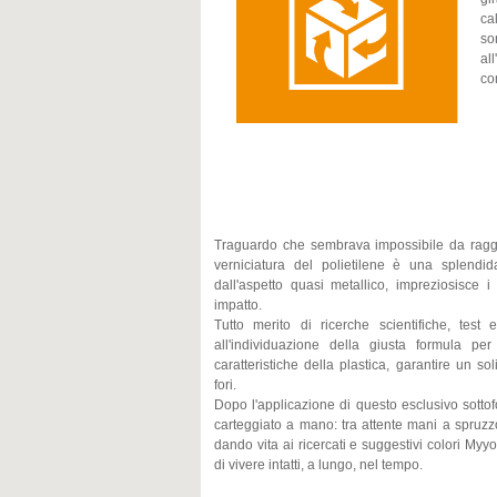
ca
so
al
co
Traguardo che sembrava impossibile da ragg
verniciatura del polietilene è una splendi
dall'aspetto quasi metallico, impreziosisce 
impatto.
Tutto merito di ricerche scientifiche, tes
all'individuazione della giusta formula p
caratteristiche della plastica, garantire un s
fori.
Dopo l'applicazione di questo esclusivo sott
carteggiato a mano: tra attente mani a spruzzo
dando vita ai ricercati e suggestivi colori Myyo
di vivere intatti, a lungo, nel tempo.