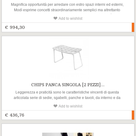
Magnifica opportunità per arredare con estro spazi interni ed esterni,
Modì esprime concetti straordinariamente semplici ma altrettanto
efficaci. Una base goffrata stampata o lucida verniciata nei più diversi
Add to wishlist
colori e un poker di moduli: un piano in vetro verniciato bianco o nero e
poi una seduta, un bracciolo/schienale e un angolo, tutti imbottiti...
€ 994,30
CHIPS PANCA SINGOLA [2 PEZZI]...
Leggerezza e praticità sono le caratteristiche vincenti di questa
articolata serie di sedie, sgabelli, panche e tavoli, da interno e da
esterno. Sorprendentemente comode e accoglienti, interpretano nuovi
Add to wishlist
percorsi arredamentali riducendo la struttura sino all’essenza della
materia svuotata.
€ 436,76