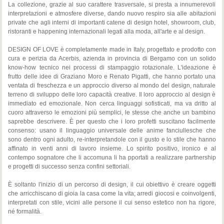
La collezione, grazie al suo carattere trasversale, si presta a innumerevoli
interpretazioni e atmosfere diverse, dando nuovo respiro sia alle abitazioni
private che agli interni di importanti catene di design hotel, showroom, club,
ristoranti e happening internazionali legati alla moda, all'arte e al design.
DESIGN OF LOVE è completamente made in Italy, progettato e prodotto con
cura e perizia da Acerbis, azienda in provincia di Bergamo con un solido
know-how tecnico nei processi di stampaggio rotazionale. L'ideazione è
frutto delle idee di Graziano Moro e Renato Pigatti, che hanno portato una
ventata di freschezza e un approccio diverso al mondo del design, naturale
terreno di sviluppo delle loro capacità creative. Il loro approccio al design è
immediato ed emozionale. Non cerca linguaggi sofisticati, ma va dritto al
cuoro attraverso le emozioni più semplici, le stesse che anche un bambino
saprebbe descrivere. È per questo che i loro profetti suscitano facilmente
consenso: usano il linguaggio universale delle anime fanciullesche che
sono dentro ogni adulto, re-interpretandole con il gusto e lo stile che hanno
affinato in venti anni di lavoro insieme. Lo spirito positivo, ironico e al
contempo sognatore che li accomuna li ha pportati a realizzare partnership
e progetti di successo senza confini settoriali.
È soltanto l'inizio di un percorso di design, il cui obiettivo è creare oggetti
che arricchiscano di gioia la casa come la vita; arredi giocosi e coinvolgenti,
interpretati con stile, vicini alle persone il cui senso estetico non ha rigore,
né formalità.