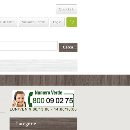
Quick Link
ei desideri
Visualiza Carello
Log in
Categorie