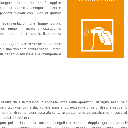
iungere solo qualche anno fa, oggi la
da realtà: densa e compatta, liscia e
i prodotti Myyour con livree di grande
t e sperimentazioni che hanno portato
er un primer in grado di esaltare le
olido ancoraggio e superfici lisce senza
ofondo, ogni pezzo viene accuratamente
 e una sapiente cottura fanno il resto,
ur, capaci di resistere alle intemperie e
 qualità delle lavorazioni in ecopelle inizia dalle operazioni di taglio, eseguite 
perti tagliatori con affilati coltelli scegliendo pezzature prive di difetti e seguento
ntorni di dimemensioni accuratamente accuratamente personalizzate in base al
ratteristiche del materiale.
gue poi la fase della cucitura, eseguita a mano a doppio ago, comprensiv