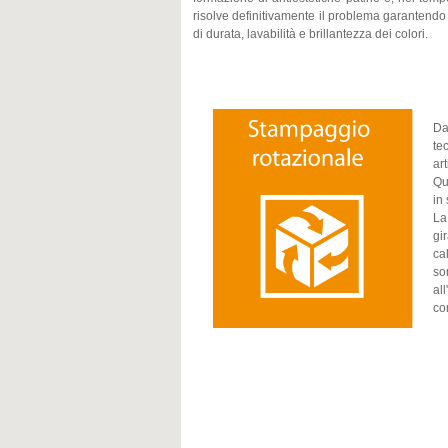
risolve definitivamente il problema garantendo
di durata, lavabilità e brillantezza dei colori.
Da
te
art
Qu
in
La
gi
ca
so
al
co