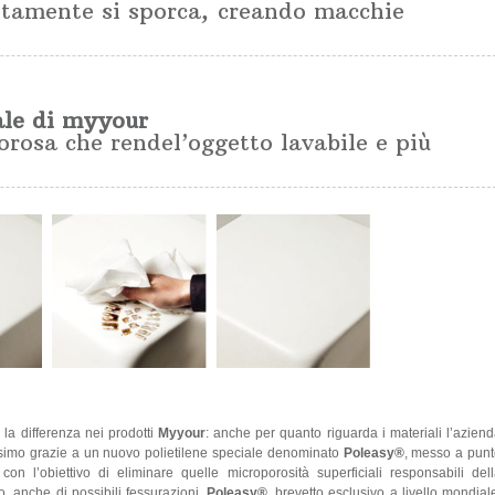
itamente si sporca, creando macchie
ale di myyour
orosa che rendel’oggetto lavabile e più
 la differenza nei prodotti
Myyour
: anche per quanto riguarda i materiali l’azien
simo grazie a un nuovo polietilene speciale denominato
Poleasy®
, messo a pun
con l’obiettivo di eliminare quelle microporosità superficiali responsabili del
o, anche di possibili fessurazioni.
Poleasy®
, brevetto esclusivo a livello mondial