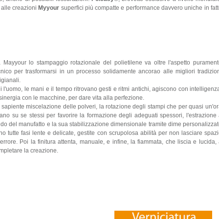
 alle creazioni
Myyour
superfici più compatte e performance davvero uniche in fat
 Mayyour lo stampaggio rotazionale del polietilene va oltre l'aspetto puramen
cnico per trasformarsi in un processo solidamente ancorao alle migliori tradizio
igianali.
i l'uomo, le mani e il tempo ritrovano gesti e ritmi antichi, agiscono con intelligenz
 sinergia con le macchine, per dare vita alla perfezione.
 sapiente miscelazione delle polveri, la rotazione degli stampi che per quasi un'o
rano su se stessi per favorire la formazione degli adeguati spessori, l'estrazione
ldo del manufatto e la sua stabilizzazione dimensionale tramite dime personalizza
no tutte fasi lente e delicate, gestite con scrupolosa abilità per non lasciare spaz
l'errore. Poi la finitura attenta, manuale, e infine, la fiammata, che liscia e lucida,
mpletare la creazione.