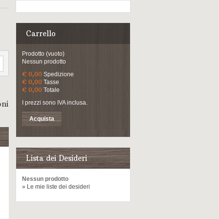
Carrello
Prodotto
(vuoto)
Nessun prodotto
€ 0,00
Spedizione
€ 0,00
Tasse
€ 0,00
Totale
oni
I prezzi sono IVA inclusa.
Acquista
Lista dei Desideri
Nessun prodotto
» Le mie liste dei desideri