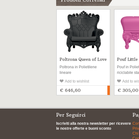
Poltrona Queen of Love
Pouf Little
Love
Poltrona in Polietilene
Pouf in Polie
lineare
riciclabile st
riciclabile stabilizzato UV
per l’esterno 
Add to wishlist
Add to wis
per l’esterno e l\'interno
€ 646,60
€ 305,00
Per Seguirci
Pa
Iscriviti alla nostra newsletter per ricevere
Con
le nostre offerte e buoni sconto
Pri
Chi
Con