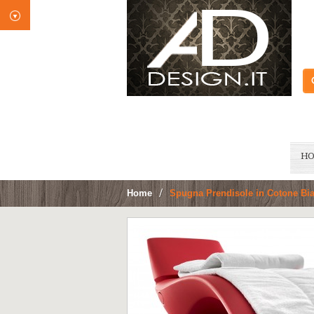
H
Home
>
Spugna Prendisole in Cotone Bi