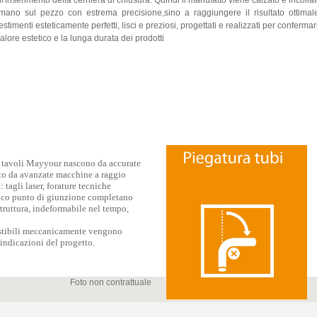
ll'inserimento della cerniera di chiusura. Quindi il manufatto viene calzato e incolla
mano sul pezzo con estrema precisione,sino a raggiungere il risultato ottimal
vestimenti esteticamente perfetti, lisci e preziosi, progettati e realizzati per conferma
 valore estetico e la lunga durata dei prodotti
ei tavoli Mayyour nascono da accurate
ato da avanzate macchine a raggio
 tagli laser, forature tecniche
unico punto di giunzione completano
struttura, indeformabile nel tempo,
gestibili meccanicamente vengono
indicazioni del progetto.
Foto non contrattuale