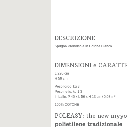
DESCRIZIONE
Spugna Prendisole in Cotone Bianco
DIMENSIONI e CARATT
L 220 cm
H 59 cm
Peso lordo: kg 3
Peso netto: kg 1,3
Imballo: P 45 x L 56 x H 13 cm / 0,03 m³
100% COTONE
POLEASY: the new myyo
polietilene tradizionale