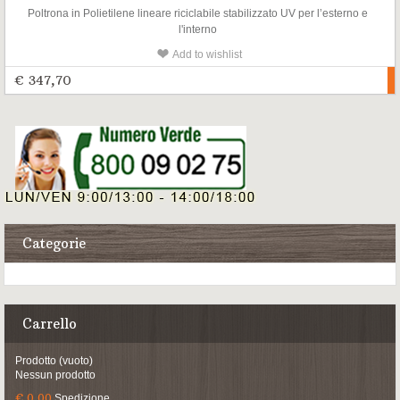
Poltrona in Polietilene lineare riciclabile stabilizzato UV per l’esterno e
l'interno
Add to wishlist
€ 347,70
Categorie
Carrello
Prodotto
(vuoto)
Nessun prodotto
€ 0,00
Spedizione