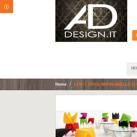
H
Home
>
LEM il TAVOLINO/SGABELLO [2 PE