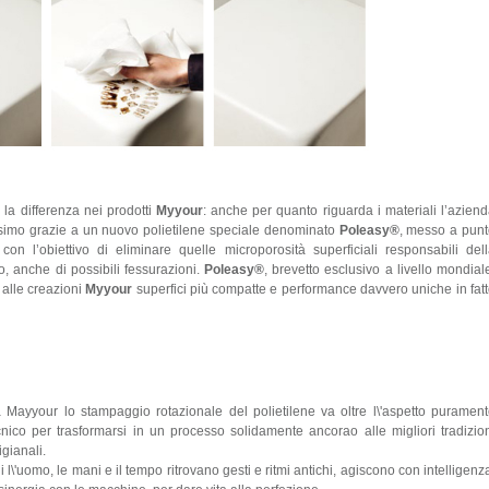
 la differenza nei prodotti
Myyour
: anche per quanto riguarda i materiali l’azien
simo grazie a un nuovo polietilene speciale denominato
Poleasy®
, messo a pun
con l’obiettivo di eliminare quelle microporosità superficiali responsabili del
o, anche di possibili fessurazioni.
Poleasy®
, brevetto esclusivo a livello mondial
 alle creazioni
Myyour
superfici più compatte e performance davvero uniche in fat
 Mayyour lo stampaggio rotazionale del polietilene va oltre l\'aspetto puramen
cnico per trasformarsi in un processo solidamente ancorao alle migliori tradizio
igianali.
i l\'uomo, le mani e il tempo ritrovano gesti e ritmi antichi, agiscono con intelligenz