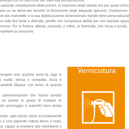
 sinergia con le macchine, per dare vita alla perfezione.
 sapiente miscelazione delle polveri, la rotazione degli stampi che per quasi un\'o
rano su se stessi per favorire la formazione degli adeguati spessori, l\'estrazione
ldo del manufatto e la sua stabilizzazione dimensionale tramite dime personalizza
no tutte fasi lente e delicate, gestite con scrupolosa abilità per non lasciare spaz
l\'errore. Poi la finitura attenta, manuale, e infine, la fiammata, che liscia e lucida,
mpletare la creazione.
iungere solo qualche anno fa, oggi la
da realtà: densa e compatta, liscia e
i prodotti Myyour con livree di grande
t e sperimentazioni che hanno portato
er un primer in grado di esaltare le
olido ancoraggio e superfici lisce senza
ofondo, ogni pezzo viene accuratamente
 e una sapiente cottura fanno il resto,
ur, capaci di resistere alle intemperie e