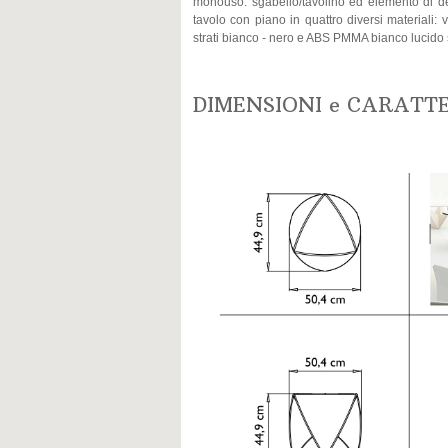
monouso: sgabello/tavolino ed elemento di de
tavolo con piano in quattro diversi materiali:
strati bianco - nero e ABS PMMA bianco lucido
DIMENSIONI e CARATT