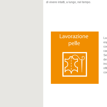
di vivere intatti, a lungo, nel tempo.
La
es
co
ca
Se
de
in
ot
co