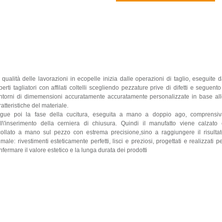
 qualità delle lavorazioni in ecopelle inizia dalle operazioni di taglio, eseguite 
perti tagliatori con affilati coltelli scegliendo pezzature prive di difetti e seguento
ntorni di dimemensioni accuratamente accuratamente personalizzate in base al
ratteristiche del materiale.
gue poi la fase della cucitura, eseguita a mano a doppio ago, comprensiv
ll\'inserimento della cerniera di chiusura. Quindi il manufatto viene calzato
collato a mano sul pezzo con estrema precisione,sino a raggiungere il risulta
timale: rivestimenti esteticamente perfetti, lisci e preziosi, progettati e realizzati p
nfermare il valore estetico e la lunga durata dei prodotti