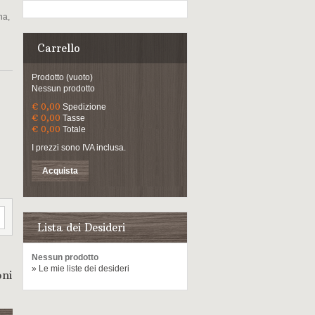
na,
Carrello
Prodotto
(vuoto)
Nessun prodotto
€ 0,00
Spedizione
€ 0,00
Tasse
€ 0,00
Totale
I prezzi sono IVA inclusa.
Acquista
Lista dei Desideri
Nessun prodotto
» Le mie liste dei desideri
oni