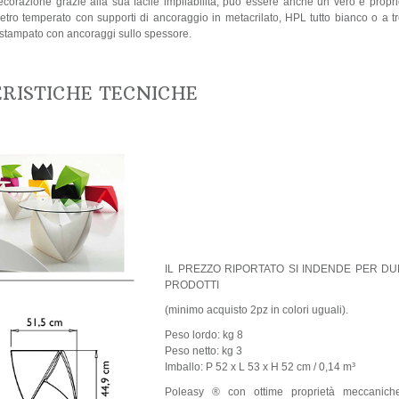
corazione grazie alla sua facile impilabilità, può essere anche un vero e propr
 vetro temperato con supporti di ancoraggio in metacrilato, HPL tutto bianco o a t
 stampato con ancoraggi sullo spessore.
ERISTICHE TECNICHE
IL PREZZO RIPORTATO SI INDENDE PER DU
PRODOTTI
(minimo acquisto 2pz in colori uguali).
Peso lordo: kg 8
Peso netto: kg 3
Imballo: P 52 x L 53 x H 52 cm / 0,14 m³
Poleasy ® con ottime proprietà meccaniche