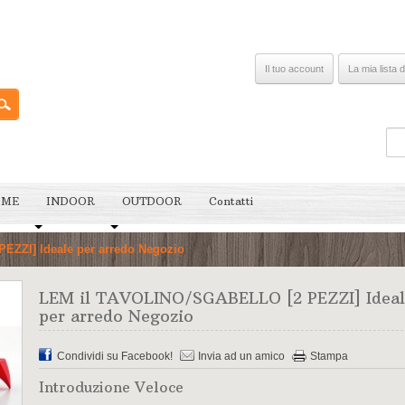
Il tuo account
La mia lista d
OME
INDOOR
OUTDOOR
Contatti
ZZI] Ideale per arredo Negozio
LEM il TAVOLINO/SGABELLO [2 PEZZI] Ideal
per arredo Negozio
Condividi su Facebook!
Invia ad un amico
Stampa
Introduzione Veloce