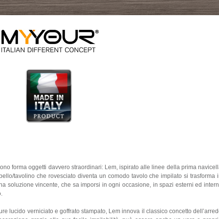
ono forma oggetti davvero straordinari: Lem, ispirato alle linee della prima navicel
bello/tavolino che rovesciato diventa un comodo tavolo che impilato si trasforma 
 soluzione vincente, che sa imporsi in ogni occasione, in spazi esterni ed intern
.
iture lucido verniciato e goffrato stampato, Lem innova il classico concetto dell’arre