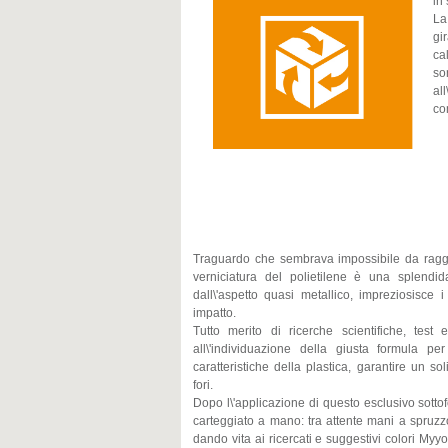
in
La
gi
ca
so
al
co
Traguardo che sembrava impossibile da ragg
verniciatura del polietilene è una splendi
dall\'aspetto quasi metallico, impreziosisce 
impatto.
Tutto merito di ricerche scientifiche, tes
all\'individuazione della giusta formula p
caratteristiche della plastica, garantire un s
fori.
Dopo l\'applicazione di questo esclusivo sott
carteggiato a mano: tra attente mani a spruzzo
dando vita ai ricercati e suggestivi colori Myyo