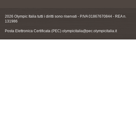
2026 Olympic Italia tutti i diritti sono riservati - P.IVA 01867670844 - REA n.
131986
Posta Elettronica Certificata (PEC)
olympicitalia@pec.olympicitalia.it