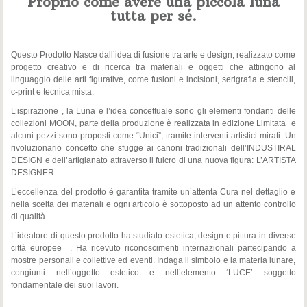
Proprio come avere una piccola luna
tutta per sé.
Questo Prodotto Nasce dall’idea di fusione tra arte e design, realizzato come
progetto creativo e di ricerca tra materiali e oggetti che attingono al
linguaggio delle arti figurative, come fusioni e incisioni, serigrafia e stencill,
c-print e tecnica mista.
L’ispirazione , la Luna e l’idea concettuale sono gli elementi fondanti delle
collezioni MOON, parte della produzione è realizzata in edizione Limitata e
alcuni pezzi sono proposti come “Unici”, tramite interventi artistici mirati. Un
rivoluzionario concetto che sfugge ai canoni tradizionali dell’INDUSTIRAL
DESIGN e dell’artigianato attraverso il fulcro di una nuova figura: L’ARTISTA
DESIGNER
L’eccellenza del prodotto è garantita tramite un’attenta Cura nel dettaglio e
nella scelta dei materiali e ogni articolo è sottoposto ad un attento controllo
di qualità.
L’ideatore di questo prodotto ha studiato estetica, design e pittura in diverse
città europee . Ha ricevuto riconoscimenti internazionali partecipando a
mostre personali e collettive ed eventi. Indaga il simbolo e la materia lunare,
congiunti nell’oggetto estetico e nell’elemento ‘LUCE’ soggetto
fondamentale dei suoi lavori.