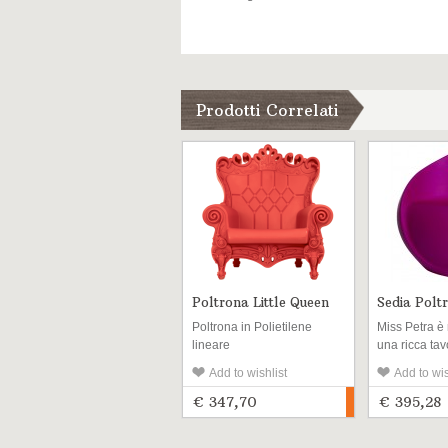
Prodotti Correlati
Poltrona Little Queen
Sedia Polt
of Love
PETRA
Poltrona in Polietilene
Miss Petra è 
lineare
una ricca tav
riciclabile stabilizzato UV
colori e in tre
Add to wishlist
Add to wis
per l’esterno e l'interno
goffrato stam
verniciato e 
€ 347,70
€ 395,28
rivestimento 
per esterni. 