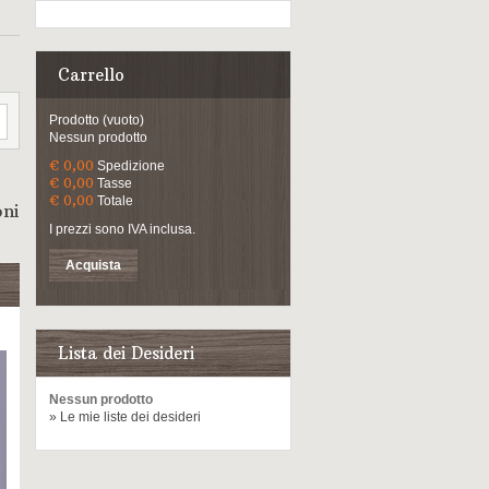
Carrello
Prodotto
(vuoto)
Nessun prodotto
€ 0,00
Spedizione
€ 0,00
Tasse
€ 0,00
Totale
oni
I prezzi sono IVA inclusa.
Acquista
Lista dei Desideri
Nessun prodotto
» Le mie liste dei desideri