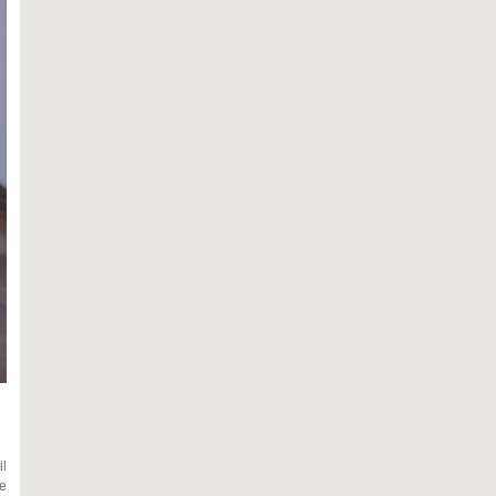
il
le