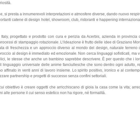
iosità.
ale, si presta a innumerevoli interpretazioni e atmosfere diverse, dando nuovo respi
importanti catene di design hotel, showroom, club, ristoranti e happening internaziona
y, progettato e prodotto con cura e perizia da Acerbis, azienda in provincia 
cessi di stampaggio rotazionale. L\'ideazione è frutto delle idee di Graziano Mo
ata di freschezza e un approccio diverso al mondo del design, naturale terreno 
approccio al design è immediato ed emozionale. Non cerca linguaggi sofisticati, ma 
plici, le stesse che anche un bambino saprebbe descrivere. È per questo che i lo
il linguaggio universale delle anime fanciullesche che sono dentro ogni adulto, r
o affinato in venti anni di lavoro insieme. Lo spirito positivo, ironico e al contem
zzare partnership e progetti di successo senza confini settoriali.
l cui obiettivo è creare oggetti che arricchiscano di gioia la casa come la vita; arre
cini alle persone il cui senso estetico non ha rigore, né formalità.