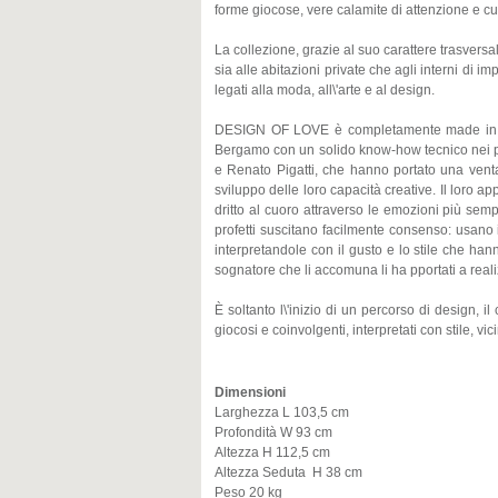
forme giocose, vere calamite di attenzione e cur
La collezione, grazie al suo carattere trasvers
sia alle abitazioni private che agli interni di 
legati alla moda, all\'arte e al design.
DESIGN OF LOVE è completamente made in Ital
Bergamo con un solido know-how tecnico nei pro
e Renato Pigatti, che hanno portato una vent
sviluppo delle loro capacità creative. Il loro 
dritto al cuoro attraverso le emozioni più sem
profetti suscitano facilmente consenso: usano 
interpretandole con il gusto e lo stile che hann
sognatore che li accomuna li ha pportati a reali
È soltanto l\'inizio di un percorso di design, i
giocosi e coinvolgenti, interpretati con stile, vi
Dimensioni
Larghezza L 103,5 cm
Profondità W 93 cm
Altezza H 112,5 cm
Altezza Seduta H 38 cm
Peso 20 kg