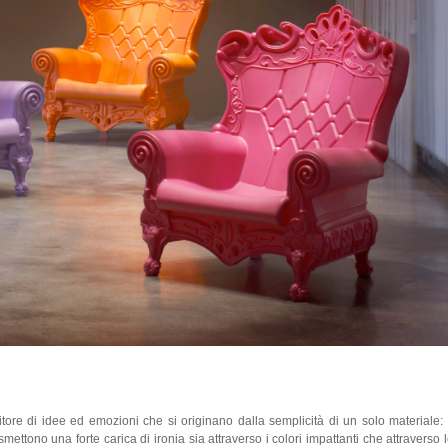
e di idee ed emozioni che si originano dalla semplicità di un solo materiale: 
trasmettono una forte carica di ironia sia attraverso i colori impattanti che attraverso 