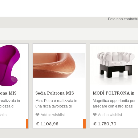
Foto non contratt
rona MIS
Sedia Poltrona MIS
MODÌ POLTRONA in
PETRA ECOPELLE
ECOPELLE...
realizzata in
Miss Petra è realizzata in
Magnifica opportunità per
olozza di
una ricca tavolozza di
arredare con estro spazi
 finiture,
colori e in tre finiture,
interni ed esterni, Modì
hlist
Add to wishlist
Add to wishlist
pato, lucido
goffrato stampato, lucido
esprime concetti
con
verniciato e con
straordinariamente
€ 1.108,98
€ 1.750,70
in ecopelle
rivestimento in ecopelle
semplici ma altrettanto
La sua
per esterni. La sua
efficaci. Una base goffrata