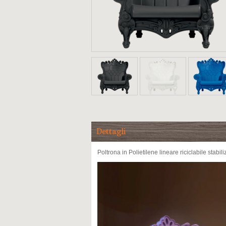
Dettagli
Poltrona in Polietilene lineare riciclabile stabili