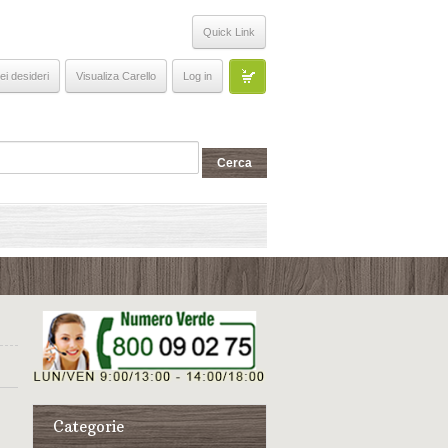
Quick Link
ei desideri
Visualiza Carello
Log in
Categorie