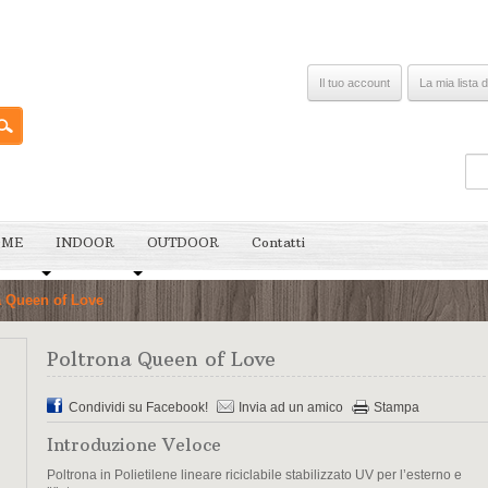
Il tuo account
La mia lista d
OME
INDOOR
OUTDOOR
Contatti
a Queen of Love
Poltrona Queen of Love
Condividi su Facebook!
Invia ad un amico
Stampa
Introduzione Veloce
Poltrona in Polietilene lineare riciclabile stabilizzato UV per l’esterno e