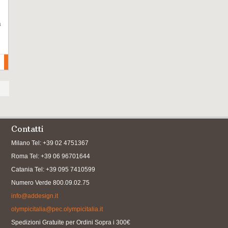
a
Contatti
Milano Tel: +39 02 4751367
Roma Tel: +39 06 96701644
Catania Tel: +39 095 7410599
Numero Verde 800.09.02.75
info@addesign.it
olympicitalia@pec.olympicitalia.it
Spedizioni Gratuite per Ordini Sopra i 300€