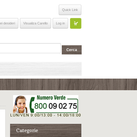
Quick Link
ei desideri
Visualiza Carello
Log in
Categorie