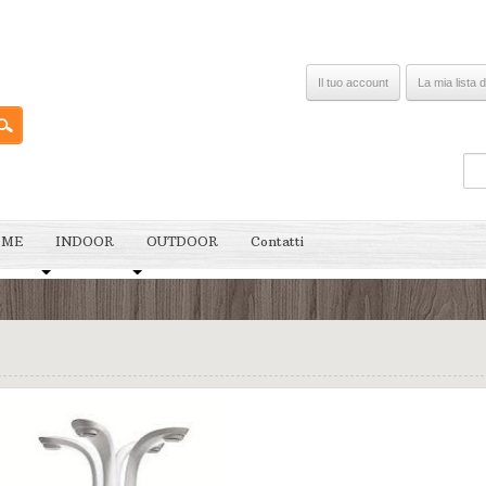
Il tuo account
La mia lista d
OME
INDOOR
OUTDOOR
Contatti