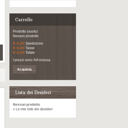
Carrello
Prodotto
(vuoto)
Nessun prodotto
€ 0,00
Spedizione
€ 0,00
Tasse
€ 0,00
Totale
I prezzi sono IVA inclusa.
Acquista
Lista dei Desideri
Nessun prodotto
» Le mie liste dei desideri