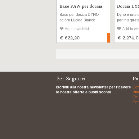
Base PAW per doccia
Doccia D
DYNO colore...
ideale per..
Base per doccia DYNO
Dyno è una 
colore Lucido Bianco
per interpret
con la sua fo
Add to wishlist
Add to wis
Ma non solo: 
esteriore na
€ 622,20
€ 2.274,0
soluzioni di 
avanguardia
punto in un’o
risparmio en
igiene e risp
dell’ambient
Per Seguirci
Pa
Iscriviti alla nostra newsletter per ricevere
Con
le nostre offerte e buoni sconto
Pri
Chi
Con