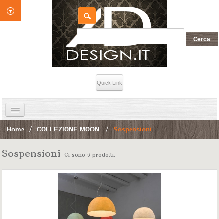
Quick Link
HOME
Home
>
COLLEZIONE MOON
>
Sospensioni
INDOOR
Sospensioni
Ci sono 6 prodotti.
OUTDOOR
Contatti