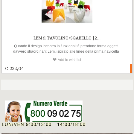
LEM il TAVOLINO/SGABELLO [2...
Quando il design incontra la funzionalità prendono forma oggetti
davvero straordinari: Lem, ispirato alle linee della prima navicella
spaziale sulla Luna, è un particolarissimo sgabello/tavolino che
Add to wishlist
rovesciato diventa un comodo tavolo che impilato si trasforma in un
colorato totem estremamente decorativo.
€ 222,04