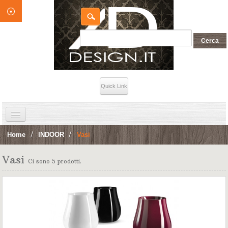
Quick Link
HOME
Home
>
INDOOR
>
Vasi
INDOOR
Vasi
Ci sono 5 prodotti.
OUTDOOR
Contatti