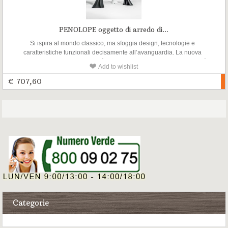
PENOLOPE oggetto di arredo di...
Si ispira al mondo classico, ma sfoggia design, tecnologie e
caratteristiche funzionali decisamente all’avanguardia. La nuova
lampada Penelope di Myyour è fatta per stupire: per le dimensioni (è
Add to wishlist
alta 2,10 m); per il design (fortemente antropomorfo, riproduce e stilizza
una slanciata figura di donna);
€ 707,60
Categorie