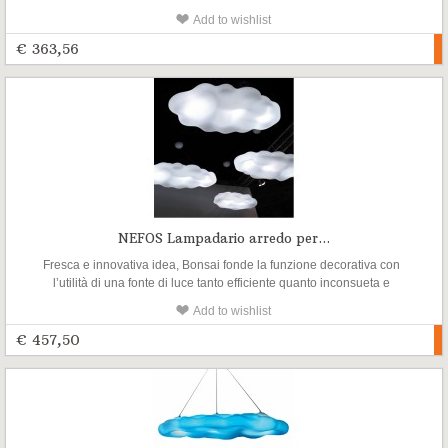
suggestiva. Come un piccolo albero dal design morbido e
Add to wishlist
assolutamente originale, ben si presta ad essere inserito non solo in
ambienti chiusi ma anche in spazi esterni
€ 363,56
NEFOS Lampadario arredo per...
Fresca e innovativa idea, Bonsai fonde la funzione decorativa con
l’utilità di una fonte di luce tanto efficiente quanto inconsueta e
suggestiva. Come un piccolo albero dal design morbido e
Add to wishlist
assolutamente originale, ben si presta ad essere inserito non solo in
ambienti chiusi ma anche in spazi esterni
€ 457,50