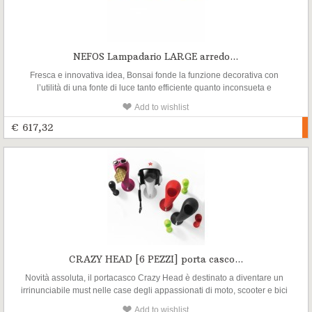
NEFOS Lampadario LARGE arredo...
Fresca e innovativa idea, Bonsai fonde la funzione decorativa con
l’utilità di una fonte di luce tanto efficiente quanto inconsueta e
suggestiva. Come un piccolo albero dal design morbido e
Add to wishlist
assolutamente originale, ben si presta ad essere inserito non solo in
ambienti chiusi ma anche in spazi esterni
€ 617,32
CRAZY HEAD [6 PEZZI] porta casco...
Novità assoluta, il portacasco Crazy Head è destinato a diventare un
irrinunciabile must nelle case degli appassionati di moto, scooter e bici
e non solo. Proposto da Myyour come inedito e divertente
Add to wishlist