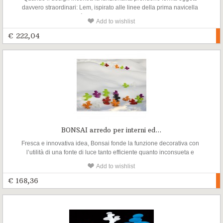
davvero straordinari: Lem, ispirato alle linee della prima navicella
spaziale sulla Luna, è un particolarissimo sgabello/tavolino che
Add to wishlist
rovesciato diventa un comodo tavolo che impilato si trasforma in un
colorato totem estremamente decorativo.
€ 222,04
BONSAI arredo per interni ed...
Fresca e innovativa idea, Bonsai fonde la funzione decorativa con
l’utilità di una fonte di luce tanto efficiente quanto inconsueta e
suggestiva. Come un piccolo albero dal design morbido e
Add to wishlist
assolutamente originale, ben si presta ad essere inserito non solo in
ambienti chiusi ma anche in spazi esterni
€ 168,36