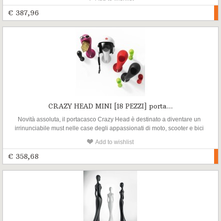
complemento d’arredo, trasforma la sua funzionalità in
multifunzionalità grazie al comodo vano svuotatasche e al pratico
€ 387,96
gancio appendiabiti.
CRAZY HEAD MINI [18 PEZZI] porta...
Novità assoluta, il portacasco Crazy Head è destinato a diventare un
irrinunciabile must nelle case degli appassionati di moto, scooter e bici
e non solo. Proposto da Myyour come inedito e divertente
Add to wishlist
complemento d’arredo, trasforma la sua funzionalità in
multifunzionalità grazie al comodo vano svuotatasche e al pratico
€ 358,68
gancio appendiabiti.