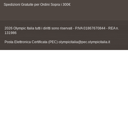
Spedizioni Gratuite per Ordini Sopra i 300€
2026 Olympic Italia tutti i diritti sono riservati - P.IVA 01867670844 - REA n.
131986
Posta Elettronica Certificata (PEC)
olympicitalia@pec.olympicitalia.it