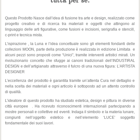
tutta per sé.
Questo Prodotto Nasce dall’idea di fusione tra arte e design, realizzato come
progetto creativo e di ricerca tra materiali e oggetti che attingono al
linguaggio delle arti figurative, come fusioni e incisioni, serigrafia e stencill,
c-print e tecnica mista.
L’ispirazione , la Luna e l’idea concettuale sono gli elementi fondanti delle
collezioni MOON, parte della produzione è realizzata in edizione Limitata e
alcuni pezzi sono proposti come “Unici”, tramite interventi artistici mirati. Un
rivoluzionario concetto che sfugge ai canoni tradizionali dell’INDUSTIRAL
DESIGN e dell’artigianato attraverso il fulcro di una nuova figura: L’ARTISTA
DESIGNER
L’eccellenza del prodotto è garantita tramite un’attenta Cura nel dettaglio e
nella scelta dei materiali e ogni articolo è sottoposto ad un attento controllo
di qualità.
L’ideatore di questo prodotto ha studiato estetica, design e pittura in diverse
città europee . Ha ricevuto riconoscimenti internazionali partecipando a
mostre personali e collettive ed eventi. Indaga il simbolo e la materia lunare,
congiunti nell’oggetto estetico e nell’elemento ‘LUCE’ soggetto
fondamentale dei suoi lavori.