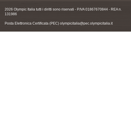
2026 Olympic Italia tutti i diritti sono riservati - P.IVA 01867670844 - REA n.
131986
Posta Elettronica Certificata (PEC)
olympicitalia@pec.olympicitalia.it