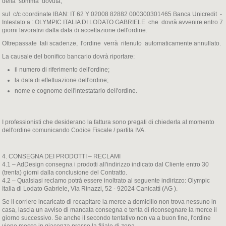
della somma dovuta,
sul c/c coordinate IBAN: IT 62 Y 02008 82882 000300301465 Banca Unicredit -
Intestato a : OLYMPIC ITALIA DI LODATO GABRIELE che dovrà avvenire entro 7
giorni lavorativi dalla data di accettazione dell'ordine.
Oltrepassate tali scadenze, l'ordine verrà ritenuto automaticamente annullato.
La causale del bonifico bancario dovrà riportare:
il numero di riferimento dell'ordine;
la data di effettuazione dell'ordine;
nome e cognome dell'intestatario dell'ordine.
I professionisti che desiderano la fattura sono pregati di chiederla al momento
dell'ordine comunicando Codice Fiscale / partita IVA.
4. CONSEGNA DEI PRODOTTI – RECLAMI
4.1 – AdDesign consegna i prodotti all'indirizzo indicato dal Cliente entro 30
(trenta) giorni dalla conclusione del Contratto.
4.2 – Qualsiasi reclamo potrà essere inoltrato al seguente indirizzo: Olympic
Italia di Lodato Gabriele, Via Rinazzi, 52 - 92024 Canicattì (AG ).
Se il corriere incaricato di recapitare la merce a domicilio non trova nessuno in
casa, lascia un avviso di mancata consegna e tenta di riconsegnare la merce il
giorno successivo. Se anche il secondo tentativo non va a buon fine, l'ordine