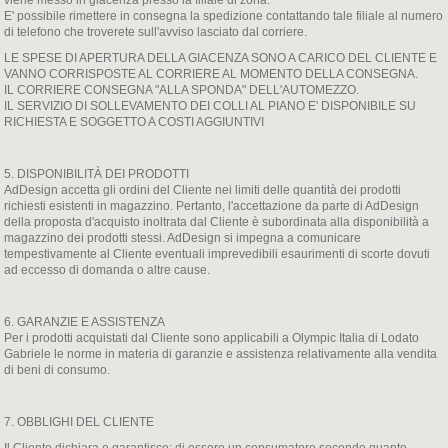
viene messo in giacenza presso la filiale di zona.
E' possibile rimettere in consegna la spedizione contattando tale filiale al numero
di telefono che troverete sull'avviso lasciato dal corriere.
LE SPESE DI APERTURA DELLA GIACENZA SONO A CARICO DEL CLIENTE E
VANNO CORRISPOSTE AL CORRIERE AL MOMENTO DELLA CONSEGNA.
IL CORRIERE CONSEGNA "ALLA SPONDA" DELL'AUTOMEZZO.
IL SERVIZIO DI SOLLEVAMENTO DEI COLLI AL PIANO E' DISPONIBILE SU
RICHIESTA E SOGGETTO A COSTI AGGIUNTIVI
5. DISPONIBILITÀ DEI PRODOTTI
AdDesign accetta gli ordini del Cliente nei limiti delle quantità dei prodotti
richiesti esistenti in magazzino. Pertanto, l'accettazione da parte di AdDesign
della proposta d'acquisto inoltrata dal Cliente è subordinata alla disponibilità a
magazzino dei prodotti stessi. AdDesign si impegna a comunicare
tempestivamente al Cliente eventuali imprevedibili esaurimenti di scorte dovuti
ad eccesso di domanda o altre cause.
6. GARANZIE E ASSISTENZA
Per i prodotti acquistati dal Cliente sono applicabili a Olympic Italia di Lodato
Gabriele le norme in materia di garanzie e assistenza relativamente alla vendita
di beni di consumo.
7. OBBLIGHI DEL CLIENTE