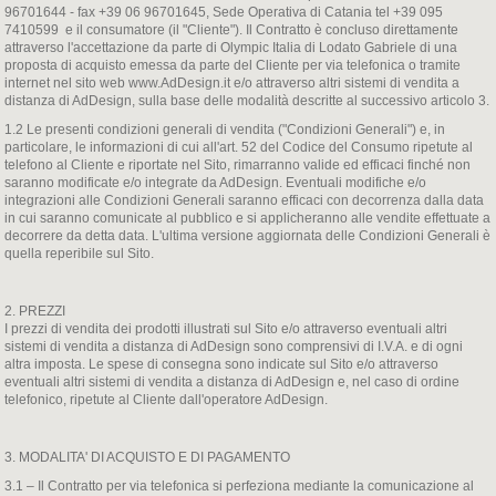
96701644 - fax +39 06 96701645, Sede Operativa di Catania tel +39 095
7410599 e il consumatore (il "Cliente"). Il Contratto è concluso direttamente
attraverso l'accettazione da parte di Olympic Italia di Lodato Gabriele di una
proposta di acquisto emessa da parte del Cliente per via telefonica o tramite
internet nel sito web www.AdDesign.it e/o attraverso altri sistemi di vendita a
distanza di AdDesign, sulla base delle modalità descritte al successivo articolo 3.
1.2 Le presenti condizioni generali di vendita ("Condizioni Generali") e, in
particolare, le informazioni di cui all'art. 52 del Codice del Consumo ripetute al
telefono al Cliente e riportate nel Sito, rimarranno valide ed efficaci finché non
saranno modificate e/o integrate da AdDesign. Eventuali modifiche e/o
integrazioni alle Condizioni Generali saranno efficaci con decorrenza dalla data
in cui saranno comunicate al pubblico e si applicheranno alle vendite effettuate a
decorrere da detta data. L'ultima versione aggiornata delle Condizioni Generali è
quella reperibile sul Sito.
2. PREZZI
I prezzi di vendita dei prodotti illustrati sul Sito e/o attraverso eventuali altri
sistemi di vendita a distanza di AdDesign sono comprensivi di I.V.A. e di ogni
altra imposta. Le spese di consegna sono indicate sul Sito e/o attraverso
eventuali altri sistemi di vendita a distanza di AdDesign e, nel caso di ordine
telefonico, ripetute al Cliente dall'operatore AdDesign.
3. MODALITA' DI ACQUISTO E DI PAGAMENTO
3.1 – Il Contratto per via telefonica si perfeziona mediante la comunicazione al