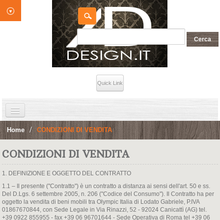
Quick Link
HOME
Home
>
CONDIZIONI DI VENDITA
INDOOR
CONDIZIONI DI VENDITA
OUTDOOR
1. DEFINIZIONE E OGGETTO DEL CONTRATTO
Contatti
1.1 – Il presente ("Contratto") è un contratto a distanza ai sensi dell'art. 50 e ss.
Del D.Lgs. 6 settembre 2005, n. 206 ("Codice del Consumo"). Il Contratto ha per
oggetto la vendita di beni mobili tra Olympic Italia di Lodato Gabriele, P.IVA
01867670844, con Sede Legale in Via Rinazzi, 52 - 92024 Canicattì (AG) tel.
+39 0922 855955 - fax +39 06 96701644 - Sede Operativa di Roma tel +39 06