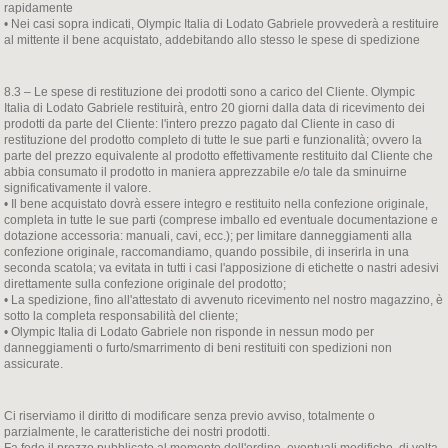
rapidamente
• Nei casi sopra indicati, Olympic Italia di Lodato Gabriele provvederà a restituire
al mittente il bene acquistato, addebitando allo stesso le spese di spedizione
8.3 – Le spese di restituzione dei prodotti sono a carico del Cliente. Olympic
Italia di Lodato Gabriele restituirà, entro 20 giorni dalla data di ricevimento dei
prodotti da parte del Cliente: l'intero prezzo pagato dal Cliente in caso di
restituzione del prodotto completo di tutte le sue parti e funzionalità; ovvero la
parte del prezzo equivalente al prodotto effettivamente restituito dal Cliente che
abbia consumato il prodotto in maniera apprezzabile e/o tale da sminuirne
significativamente il valore.
• Il bene acquistato dovrà essere integro e restituito nella confezione originale,
completa in tutte le sue parti (comprese imballo ed eventuale documentazione e
dotazione accessoria: manuali, cavi, ecc.); per limitare danneggiamenti alla
confezione originale, raccomandiamo, quando possibile, di inserirla in una
seconda scatola; va evitata in tutti i casi l'apposizione di etichette o nastri adesivi
direttamente sulla confezione originale del prodotto;
• La spedizione, fino all'attestato di avvenuto ricevimento nel nostro magazzino, è
sotto la completa responsabilità del cliente;
• Olympic Italia di Lodato Gabriele non risponde in nessun modo per
danneggiamenti o furto/smarrimento di beni restituiti con spedizioni non
assicurate.
Ci riserviamo il diritto di modificare senza previo avviso, totalmente o
parzialmente, le caratteristiche dei nostri prodotti.