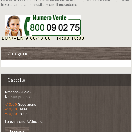
Fa fede il prezzo pubblicato al momento dell'ordine, eventuali modifiche, di volta
in volta, annullano e sostituiscono il precedente.
Categorie
Carrello
Prodotto
(vuoto)
Nessun prodotto
€ 0,00
Spedizione
€ 0,00
Tasse
€ 0,00
Totale
I prezzi sono IVA inclusa.
Acquista