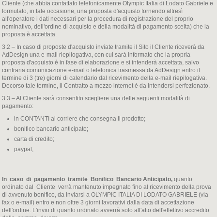
Cliente (che abbia contattato telefonicamente Olympic Italia di Lodato Gabriele e
formulato, in tale occasione, una proposta d'acquisto fornendo altresì
all'operatore i dati necessari per la procedura di registrazione del proprio
nominativo, dell'ordine di acquisto e della modalità di pagamento scelta) che la
proposta è accettata.
3.2 – In caso di proposte d'acquisto inviate tramite il Sito il Cliente riceverà da
AdDesign una e-mail riepilogativa, con cui sarà informato che la propria
proposta d'acquisto è in fase di elaborazione e si intenderà accettata, salvo
contraria comunicazione e-mail o telefonica trasmessa da AdDesign entro il
termine di 3 (tre) giorni di calendario dal ricevimento della e-mail riepilogativa.
Decorso tale termine, il Contratto a mezzo internet è da intendersi perfezionato.
3.3 – Al Cliente sarà consentito scegliere una delle seguenti modalità di
pagamento:
in CONTANTI al corriere che consegna il prodotto;
bonifico bancario anticipato;
carta di credito;
paypal;
In caso di pagamento tramite Bonifico Bancario Anticipato,
quanto
ordinato dal Cliente verrà mantenuto impegnato fino al ricevimento della prova
di avvenuto bonifico, da inviarsi a OLYMPIC ITALIA DI LODATO GABRIELE (via
fax o e-mail) entro e non oltre 3 giorni lavorativi dalla data di accettazione
dell'ordine. L'invio di quanto ordinato avverrà solo all'atto dell'effettivo accredito