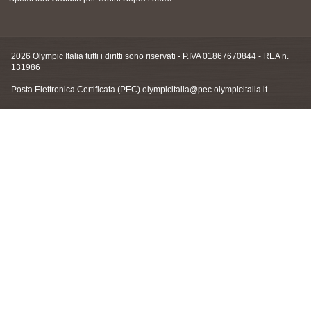
2026 Olympic Italia tutti i diritti sono riservati - P.IVA 01867670844 - REA n.
131986
Posta Elettronica Certificata (PEC)
olympicitalia@pec.olympicitalia.it