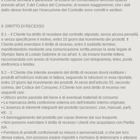
Il Cliente dichiara e garantisce: di essere un consumatore secondo quanto
previsto all'art. 3 del Codice del Consumo; di essere maggiorenne; che i dati
dallo stesso forniti per l'esecuzione del Contratto sono corretti e veritieri.
8. DIRITTO DI RECESSO
8.1 – Il Cliente ha diritto di recedere dal contratto stipulato, senza alcuna penalità
e senza specificarne il motivo, entro 10 giorni dal ricevimento dei prodotti. Il
Cliente potrà esercitare il diritto di recesso, entro il suddetto termine,
manifestandolo mediante una comunicazione scritta presso la sede legale di
Olympic Italia di Lodato Gabriele di cui all'art. 4, da inviarsi tramite lettera
raccomandata con avviso di ricevimento oppure con telegramma, telex, posta
elettronica o telefax.
8.2 – Il Cliente che intende avvalersi del diritto di recesso dovrà restituire i
prodotti all'indirizzo indicato in fattura, seguendo le istruzioni in essa riportate,
entro 10 giorni dal ricevimento dei prodotti. Ai sensi dell'articolo 55, secondo
comma, del Codice del Consumo, il Cliente non avrà diritto di recesso nei
seguenti casi:
• Utilizzo anche parziale del bene e di eventuali materiali di consumo
• La mancanza della confezione esterna e/o dell'imballo interno originale;
• L'assenza di elementi integranti del prodotto (accessori, cavi, manuali, parti,
etc…);
• Il danneggiamento del prodotto per cause diverse dal suo trasporto
• Non possono esercitare il diritto di recesso i clienti che acquistano con Partita
IVA
• Fornitura di prodotti confezionati su misura o personalizzati, o che per loro
stessa natura, non possono essere rispediti o rischiano di deteriorarsi o alterarsi